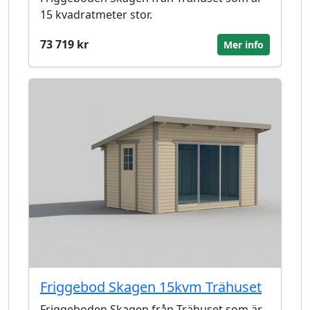
15 kvadratmeter stor.
73 719 kr
Mer info
Friggebod Skagen 15kvm Trähuset
Friggeboden Skagen från Trähuset som är