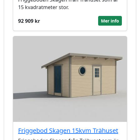
15 kvadratmeter stor.
92 909 kr
Mer info
Friggebod Skagen 15kvm Trähuset