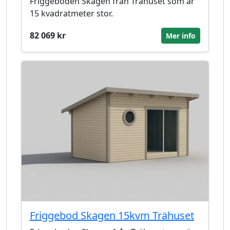
Friggeboden Skagen från Trähuset som är
15 kvadratmeter stor.
82 069 kr
Mer info
Friggebod Skagen 15kvm Trähuset