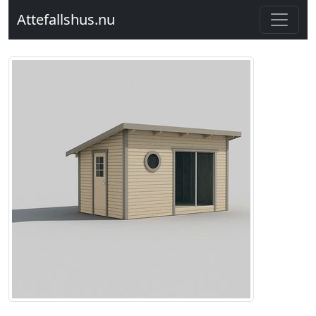
Attefallshus.nu