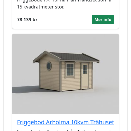
15 kvadratmeter stor.
78 139 kr
Mer info
Friggebod Arholma 10kvm Trähuset