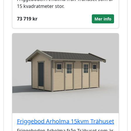
15 kvadratmeter stor.
73 719 kr
Mer info
Friggebod Arholma 15kvm Trähuset
Friggeboden Arholma från Trähuset som är