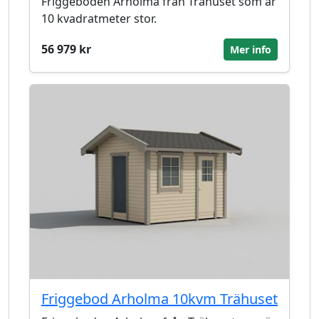
Friggeboden Arholma från Trähuset som är
10 kvadratmeter stor.
56 979 kr
Mer info
Friggebod Arholma 10kvm Trähuset