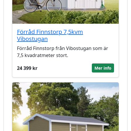
Förråd Finnstorp 7,5kvm
Vibostugan
Förråd Finnstorp från Vibostugan som är
7,5 kvadratmeter stort.
24 399 kr
Mer info